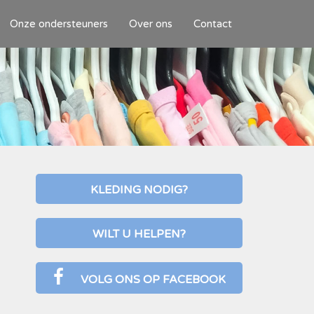
Onze ondersteuners
Over ons
Contact
 bijdragen
Doelen en Bestuur
leveren
ANBI
r worden
tje
KLEDING NODIG?
WILT U HELPEN?
VOLG ONS OP FACEBOOK