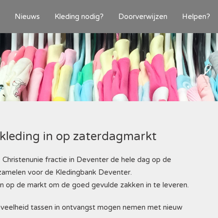
Nieuws
Kleding nodig?
Doorverwijzen
Helpen?
Financieel
Kleding in
Vrijwillige
Wensenlijs
kleding in op zaterdagmarkt
hristenunie fractie in Deventer de hele dag op de
 zamelen voor de Kledingbank Deventer.
n op de markt om de goed gevulde zakken in te leveren.
oeveelheid tassen in ontvangst mogen nemen met nieuw