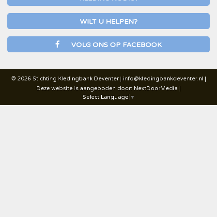
WILT U HELPEN?
VOLG ONS OP FACEBOOK
© 2026 Stichting Kledingbank Deventer |
info@kledingbankdeventer.nl
|
Deze website is aangeboden door:
NextDoorMedia
|
Select Language
▼