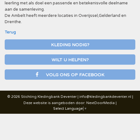
leerling met als doel een passende en betekenisvolle deelname
aan de samenleving.
De Ambelt heeft meerdere locaties in Overijssel,Gelderland en
Drenthe.
Terug
KLEDING NODIG?
WILT U HELPEN?
VOLG ONS OP FACEBOOK
© 2026 Stichting Kledingbank Deventer |
info@kledingbankdeventer.nl
|
Deze website is aangeboden door:
NextDoorMedia
|
Select Language
▼