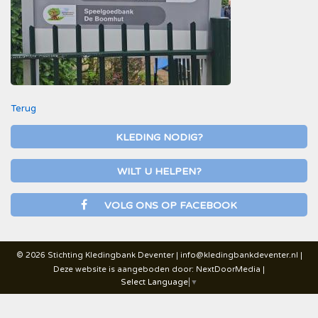
Terug
KLEDING NODIG?
WILT U HELPEN?
VOLG ONS OP FACEBOOK
© 2026 Stichting Kledingbank Deventer |
info@kledingbankdeventer.nl
|
Deze website is aangeboden door:
NextDoorMedia
|
Select Language
▼