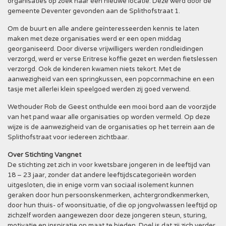
organisaties op zoek naar een nieuwe locatie. Deze werd door de
gemeente Deventer gevonden aan de Splithofstraat 1.
Om de buurt en alle andere geïnteresseerden kennis te laten
maken met deze organisaties werd er een open middag
georganiseerd. Door diverse vrijwilligers werden rondleidingen
verzorgd, werd er verse Eritrese koffie gezet en werden fietslessen
verzorgd. Ook de kinderen kwamen niets tekort. Met de
aanwezigheid van een springkussen, een popcornmachine en een
tasje met allerlei klein speelgoed werden zij goed verwend.
Wethouder Rob de Geest onthulde een mooi bord aan de voorzijde
van het pand waar alle organisaties op worden vermeld. Op deze
wijze is de aanwezigheid van de organisaties op het terrein aan de
Splithofstraat voor iedereen zichtbaar.
Over Stichting Vangnet
De stichting zet zich in voor kwetsbare jongeren in de leeftijd van
18 – 23 jaar, zonder dat andere leeftijdscategorieën worden
uitgesloten, die in enige vorm van sociaal isolement kunnen
geraken door hun persoonskenmerken, achtergrondkenmerken,
door hun thuis- of woonsituatie, of die op jongvolwassen leeftijd op
zichzelf worden aangewezen door deze jongeren steun, sturing,
motivatie en inspiratie op maat te bieden. Doel is dat zij zich verder