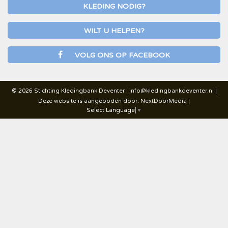
KLEDING NODIG?
WILT U HELPEN?
VOLG ONS OP FACEBOOK
© 2026 Stichting Kledingbank Deventer |
info@kledingbankdeventer.nl
|
Deze website is aangeboden door:
NextDoorMedia
|
Select Language
▼