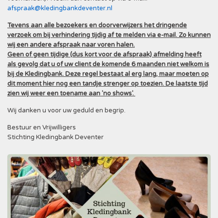
afspraak@kledingbankdeventer.nl
Tevens aan alle bezoekers en doorverwijzers het dringende
verzoek om bij verhindering tijdig af te melden via e-mail. Zo kunnen
wij een andere afspraak naar voren halen.
Geen of geen tijdige (dus kort voor de afspraak) afmelding heeft
als gevolg dat u of uw client de komende 6 maanden niet welkom is
bij de Kledingbank. Deze regel bestaat al erg lang, maar moeten op
dit moment hier nog een tandje strenger op toezien. De laatste tijd
zien wij weer een toename aan 'no shows'.
Wij danken u voor uw geduld en begrip.
Bestuur en Vrijwilligers
Stichting Kledingbank Deventer