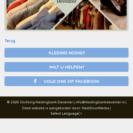
Terug
KLEDING NODIG?
WILT U HELPEN?
VOLG ONS OP FACEBOOK
© 2026 Stichting Kledingbank Deventer |
info@kledingbankdeventer.nl
|
Deze website is aangeboden door:
NextDoorMedia
|
Select Language
▼