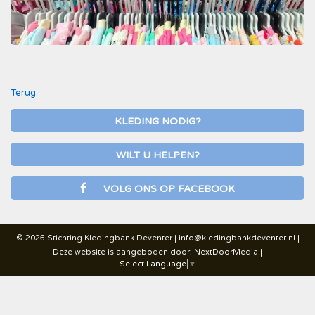
Terug
KLEDING NODIG?
WILT U HELPEN?
VOLG ONS OP FACEBOOK
© 2026 Stichting Kledingbank Deventer |
info@kledingbankdeventer.nl
|
Deze website is aangeboden door:
NextDoorMedia
|
Select Language
▼